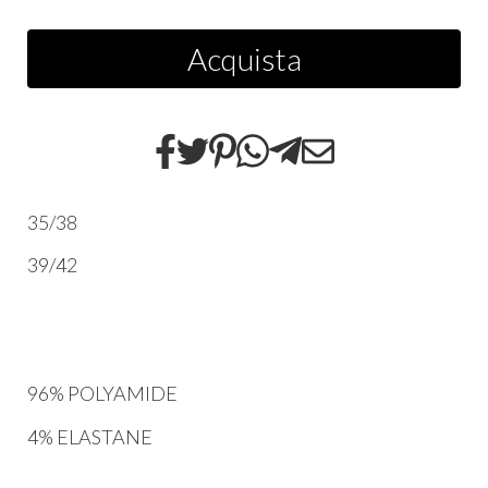
Acquista
35/38
39/42
96% POLYAMIDE
4% ELASTANE